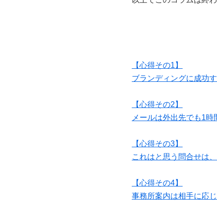
【心得その1】
ブランディングに成功す
【心得その2】
メールは外出先でも1時
【心得その3】
これはと思う問合せは、
【心得その4】
事務所案内は相手に応じ