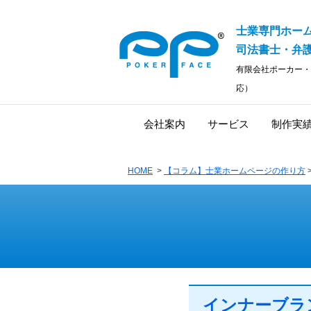
士業専門ホー
司法書士・弁護
有限会社ポーカー・
応）
会社案内
サービス
制作実
HOME
>
【コラム】士業ホームページの作り方
インナーブラ