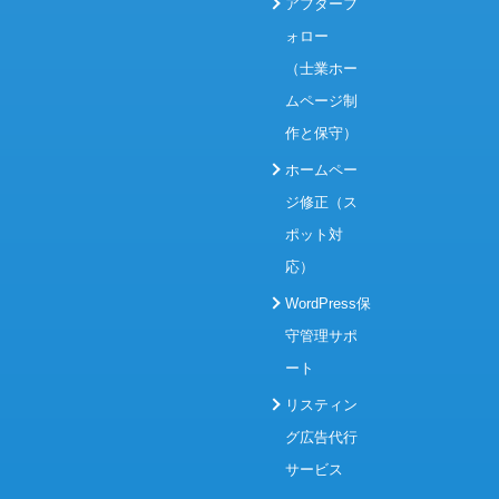
アフターフ
ォロー
（士業ホー
ムページ制
作と保守）
ホームペー
ジ修正（ス
ポット対
応）
WordPress保
守管理サポ
ート
リスティン
グ広告代行
サービス