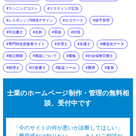
ランニングコスト
リスティング広告
レスポンシブWEBデザイン
ロゴマーク
保守管理
司法書士
名刺
実績
封筒
専門特化型集客サイト
弁理士
弁護士
構造化データ
独立開業
相談について
看板
社会保険労務士
税理士
行政書士
販促ツール
費用
集客
士業のホームページ制作・管理の無料相
談、受付中です
「今のサイトの何が悪いか診断してほしい」
「費用感だけ知りたい」——そんなご相談だ