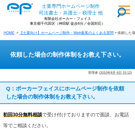
士業専門ホームページ制作
司法書士・弁護士・税理士 他
有限会社ポーカー・フェイス
東京都千代田区（神田駅 徒歩6分／全国対応）
HOME
>
【士業向け】ホームページ制作・Web集客のよくある質問
> 依頼した
依頼した場合の制作体制をお教え下さい。
管理者
(
2010年8月 6日 15:12
)
Q：ポーカーフェイスにホームページ制作を依頼
した場合の制作体制をお教え下さい。
初回30分無料相談
で受け付けておりますので面談、お電話
等でご相談ください。