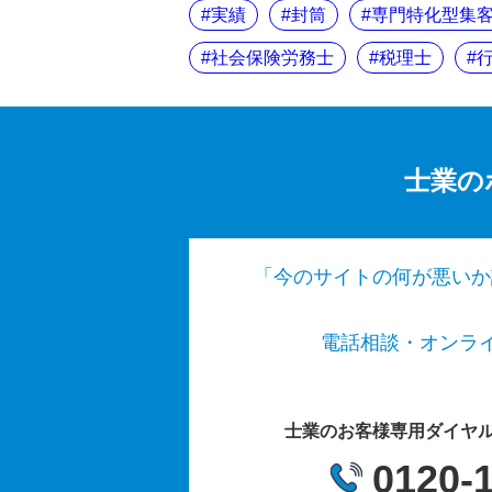
実績
封筒
専門特化型集
社会保険労務士
税理士
士業の
「今のサイトの何が悪いか
電話相談・オンライン
士業のお客様専用ダイヤル（平
0120-