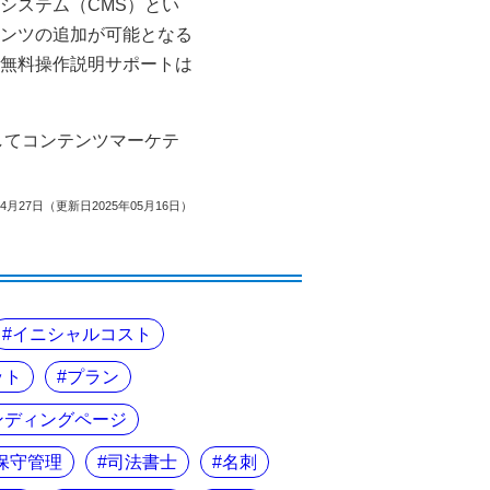
システム（CMS）とい
ンツの追加が可能となる
無料操作説明サポートは
してコンテンツマーケテ
04月27日（更新日2025年05月16日）
イニシャルコスト
ット
プラン
ンディングページ
保守管理
司法書士
名刺