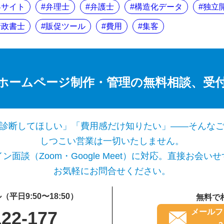
客サイト
弁理士
弁護士
構造化データ
独立
行政書士
販促ツール
費用
集客
ホームページ制作・管理の無料相談、受
診断してほしい」「費用感だけ知りたい」——そんな
しつこい営業は一切いたしません。
面談（Zoom・Google Meet）に対応。直接お会
お気軽にお問合せください。
日9:50〜18:50）
無料で
メールフ
122-177